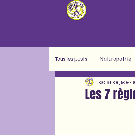
Racine de Jade
Tous les posts
Naturopathie
Racine de Jade
7 
Message soin collectif
A
Les 7 règl