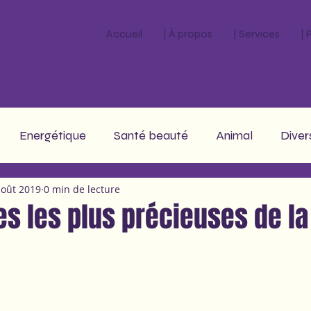
Accueil
| À propos
| Services
|
Energétique
Santé beauté
Animal
Diver
août 2019
0 min de lecture
stro
es les plus précieuses de la 