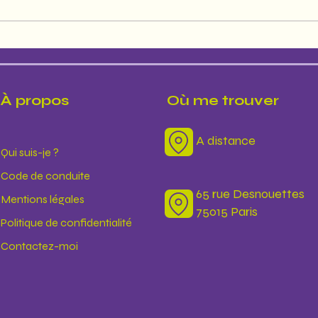
L’art sacré du repos : quand le
silence devient guérison
À propos
Où me trouver
A distance
Qui suis-je ?
Code de conduite
65 rue Desnouettes
Mentions légales
75015 Paris
Politique de confidentialité
Contactez-moi