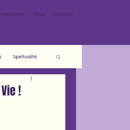
 Programmes
| Blog
| Contact
s
Spiritualité
Vie !