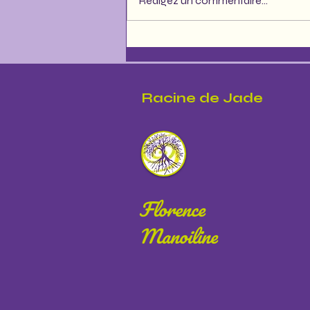
Rédigez un commentaire...
Les trésors qui émergent quand
on choisit de ralentir
Racine de Jade
Florence
Manoiline