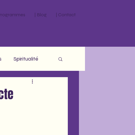
 Programmes
| Blog
| Contact
s
Spiritualité
cte