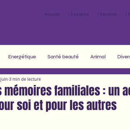
Accueil
| À propos
| Services
|
Energétique
Santé beauté
Animal
Diver
 juin
3 min de lecture
stro
s mémoires familiales : un a
ur soi et pour les autres