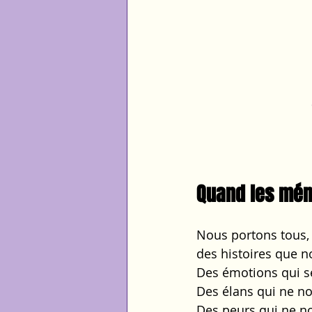
Quand les mém
Nous portons tous, 
des histoires que n
Des émotions qui se
Des élans qui ne n
Des peurs qui ne n