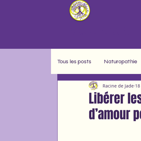
Racine de Jade
Tous les posts
Naturopathie
Racine de Jade
18
Message soin collectif
A
Libérer le
d’amour po