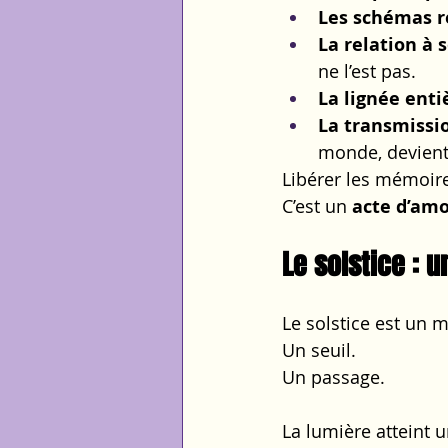
Les schémas ré
La relation à s
ne l’est pas.
La lignée ent
La transmissi
monde, devient p
Libérer les mémoire
C’est un 
acte d’am
Le solstice : u
Le solstice est un 
Un seuil.
Un passage.
La lumière atteint