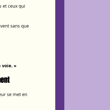
s et ceux qui 
uvent sans que 
 voie. »
ment
eur se met en 