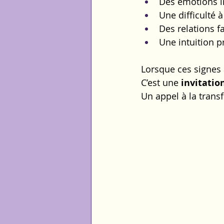
Des émotions i
Une difficulté à
Des relations f
Une intuition p
Lorsque ces signes 
C’est une 
invitatio
Un appel à la trans