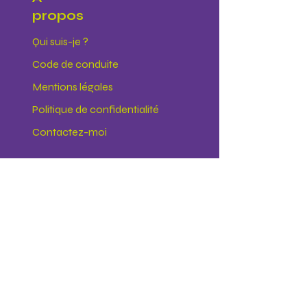
propos
Qui suis-je ?
Code de conduite
Mentions légales
Politique de confidentialité
Contactez-moi
Où me trouver
A distance
65 rue Desnouettes
75015 Paris