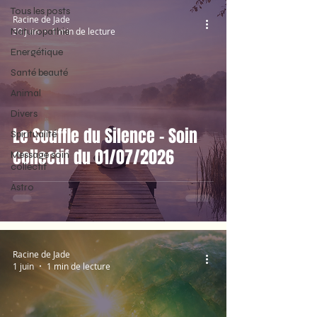
Tous les posts
Racine de Jade
Naturopathie
30 juin
1 min de lecture
Energétique
Santé beauté
Animal
Divers
Le Souffle du Silence - Soin
Spiritualité
collectif du 01/07/2026
Message soin
collectif
Astro
Racine de Jade
1 juin
1 min de lecture