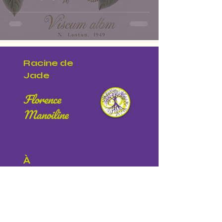
Racine de
Jade
Florence
Manoiline
À
propos
Qui suis-je ?
Code de conduite