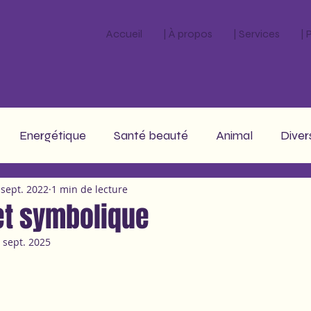
Accueil
| À propos
| Services
|
Energétique
Santé beauté
Animal
Diver
 sept. 2022
1 min de lecture
stro
et symbolique
 sept. 2025