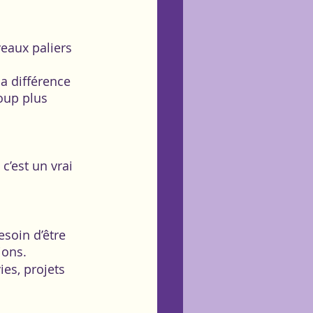
eaux paliers 
a différence 
oup plus 
c’est un vrai  
soin d’être 
ions.  
es, projets 