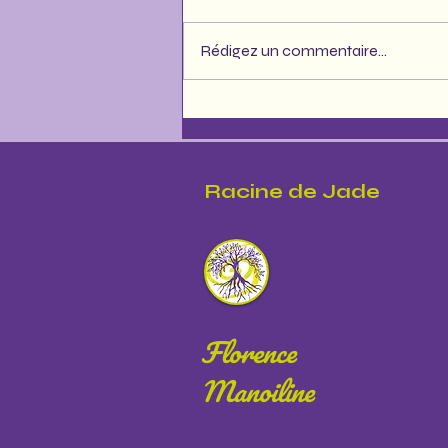
Rédigez un commentaire...
Éclipses de Septembre et
Octobre 2024 : Quels impacts sur
notre vie quotidienne ?
Racine de Jade
Florence
Manoiline