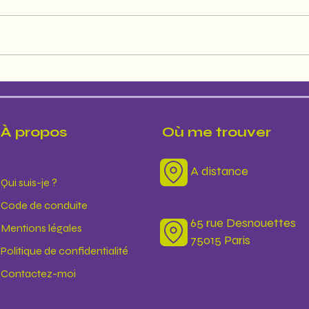
Le fabuleux pouvoir des éclipses
À propos
Où me trouver
A distance
Qui suis-je ?
Code de conduite
65 rue Desnouettes
Mentions légales
75015 Paris
Politique de confidentialité
Contactez-moi