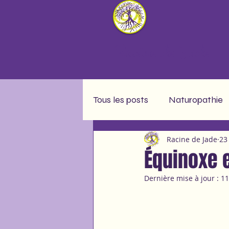
Racine de Jade
Tous les posts
Naturopathie
Racine de Jade
23
Message soin collectif
A
Équinoxe 
Dernière mise à jour :
11