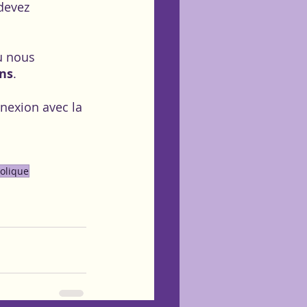
devez 
où nous 
ons
.
nexion avec la 
olique