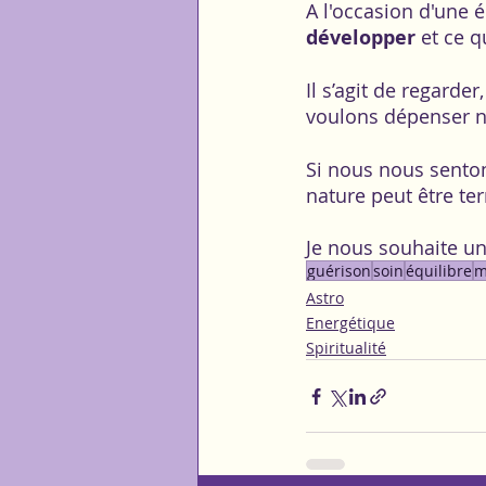
A l'occasion d'une 
développer
 et ce 
Il s’agit de regarde
voulons dépenser n
Si nous nous senton
nature peut être te
Je nous souhaite un
guérison
soin
équilibre
m
Astro
Energétique
Spiritualité