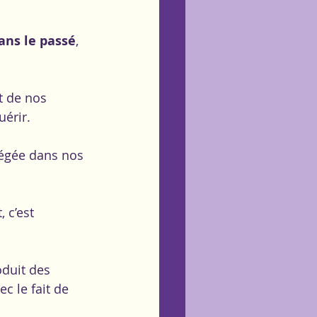
ans le passé
, 
t de nos 
uérir.
iégée dans nos 
 c’est 
duit des 
ec le fait de 