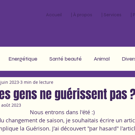
Accueil
| À propos
| Services
|
Energétique
Santé beauté
Animal
Diver
 juin 2023
3 min de lecture
stro
les gens ne guérissent pas 
 août 2023
 Nous entrons dans l'été :)
du changement de saison, je souhaitais écrire un articl
plique la 
Guérison
. J'ai découvert "par hasard" l'arti