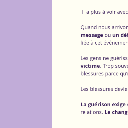
 Il a plus à voir a
Quand nous arrivon
message 
ou
 un déf
liée à cet événemen
Les gens ne guérisse
victime
. Trop souv
blessures parce qu’i
Les blessures devie
La guérison exige
relations. 
Le chang