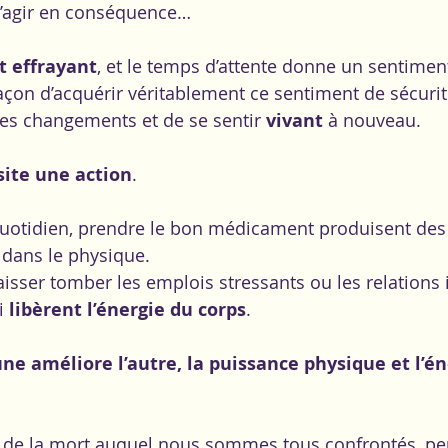
t d’agir en conséquence…
 effrayant
, et le temps d’attente donne un sentiment
açon d’acquérir véritablement ce sentiment de sécurité
des changements et de se sentir 
vivant
 à nouveau.
site une action
.  
quotidien, prendre le bon médicament produisent des 
dans le physique.
laisser tomber les emplois stressants ou les relations
i 
libèrent l’énergie du corps
.
une améliore l’autre, la puissance physique et l’én
de la mort auquel nous sommes tous confrontés, peu