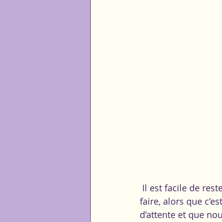
 Il est facile de rester dans un circuit d’attente, en affirmant que l’on ne sait pas quoi 
faire, alors que c’e
d’attente et que no