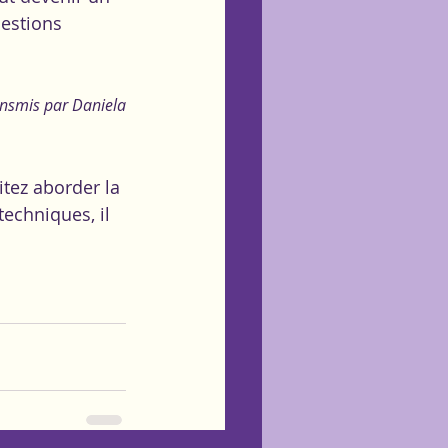
uestions 
nsmis par Daniela 
itez aborder la 
echniques, il 