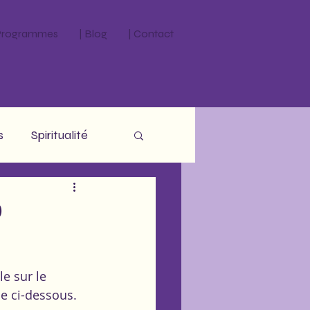
 Programmes
| Blog
| Contact
s
Spiritualité
?
e sur le 
cle ci-dessous.