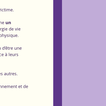
victime.
me 
un 
ergie de vie 
 physique.
n d’être une 
ce à leurs 
s autres.
onnement et de 