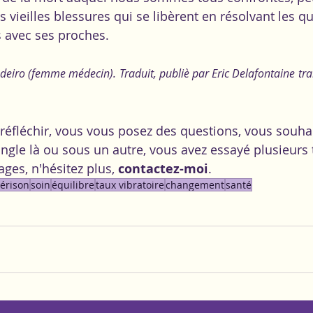
 vieilles blessures qui se libèrent en résolvant les q
 avec ses proches.
deiro (femme médecin). Traduit, publiè par 
Eric Delafontaine 
tra
t réfléchir, vous vous posez des questions, vous souha
ngle là ou sous un autre, vous avez essayé plusieurs t
ges, n'hésitez plus, 
contactez-moi
.
érison
soin
équilibre
taux vibratoire
changement
santé