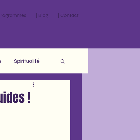
 Programmes
| Blog
| Contact
s
Spiritualité
uides !