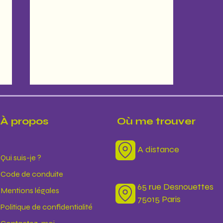
À propos
Où me trouver
A distance
Qui suis-je ?
Code de conduite
Au seuil du solstice - Soin
65 rue Desnouettes
Mentions légales
collectif 1/6/2026
75015 Paris
Politique de confidentialité