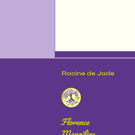
Racine de Jade
Le Souffle du Silence - Soin
Florence
collectif du 01/07/2026
Manoiline