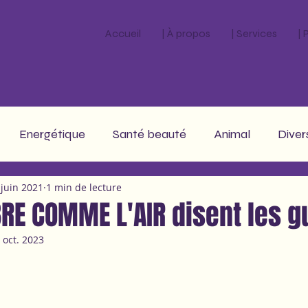
Accueil
| À propos
| Services
|
Energétique
Santé beauté
Animal
Diver
 juin 2021
1 min de lecture
stro
RE COMME L'AIR disent les g
 oct. 2023