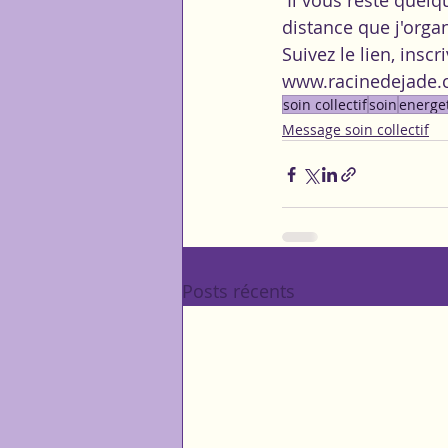
 Il vous reste quelques heures pour participer au soin énergétique collectif et à 
distance que j'organ
Suivez le lien, insc
www.racinedejade.c
soin collectif
soin
energe
Message soin collectif
Posts récents