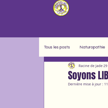
Racine de Jade
Tous les posts
Naturopathie
Racine de Jade
29
Message soin collectif
A
Soyons LIB
Dernière mise à jour :
11