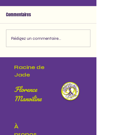
Commentaires
En 22, Tout va mie
L’expert, c’est Vous !
Rédigez un commentaire...
Racine de
Jade
Florence
Manoiline
À
propos