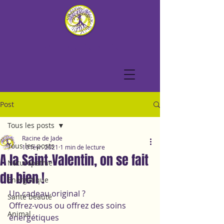
Racine de Jade
Post
Tous les posts
Racine de Jade
Tous les posts
10 févr. 2021
1 min de lecture
A la Saint-Valentin, on se fait
Naturopathie
du bien !
Energétique
Un cadeau original ? 
Santé beauté
Offrez-vous ou offrez des soins 
Animal
énergétiques