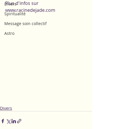
Plus d'infos sur 
Divers
www.racinedejade.com
Spiritualité
Message soin collectif
Astro
Divers